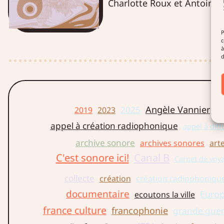
Charlotte Roux et Antoine A
P
c
à
d
A
Angèle Vannier
2025
2019
2023
appel à création radiophonique
appel à diff
archive sonore
archives sonores
art
C'est sonore ici!
Canal B
Carnet de voy
collecte
création
création radiophoniqu
documentaire
Europ
ecoutons la ville
france culture
francophonie
grande guer