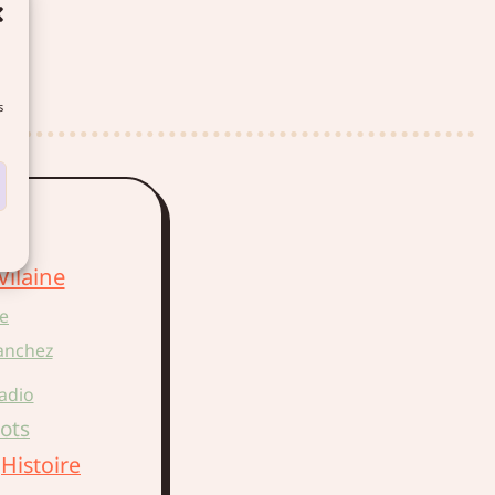
s
on
Vilaine
e
anchez
radio
lots
Histoire