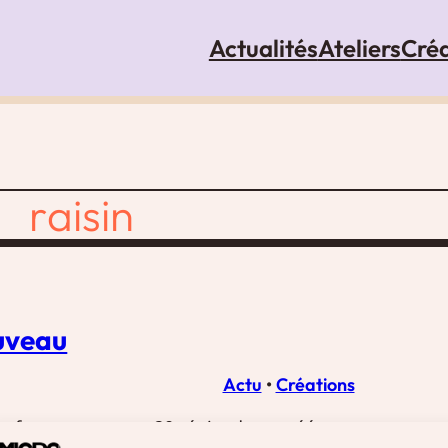
Actualités
Ateliers
Créa
raisin
ouveau
Actu
 • 
Créations
 franco-turc en 20 épisodes, créé par