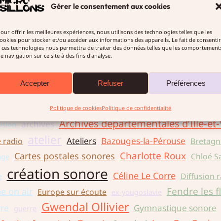
uger, produit par Micro-sillons
Gérer le consentement aux cookies
our offrir les meilleures expériences, nous utilisons des technologies telles que les
LIRE LA SUITE →
ookies pour stocker et/ou accéder aux informations des appareils. Le fait de consentir
 ces technologies nous permettra de traiter des données telles que les comportement
e navigation sur ce site à des fins d'analyse.
Accepter
Refuser
Préférences
nne Kropotkine
Antoine Auger
appel à créati
Politique de cookies
Politique de confidentialité
Archives départementales d’Ille-et-
archives
usion
atelier
Ateliers
Bazouges-la-Pérouse
e radio
Bretagn
Charlotte Roux
Cartes postales sonores
Chloé S
age
création sonore
Céline Le Corre
e
Diffusion 
Fendre les f
e on air
Europe sur écoute
ex-yougoslavie
Gwendal Ollivier
re
Gymnastique sonore
guerre