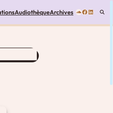
SoundCloud
Facebook
LinkedIn
tions
Audiothèque
Archives