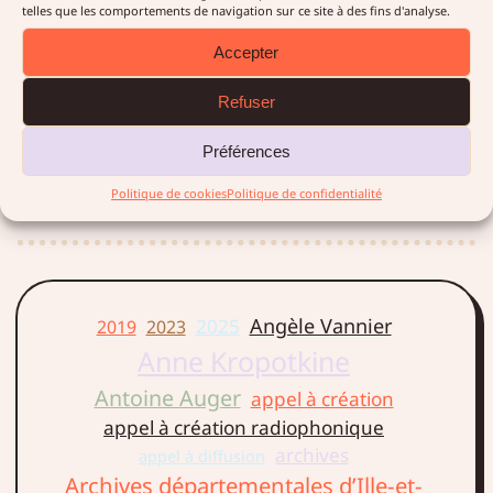
de l’exposition « Eko-Écho
telles que les comportements de navigation sur ce site à des fins d'analyse.
Istanbul-Paris, Villes, Sons et
Accepter
Histoires » qui se tient à
Istanbul, à la galerie
Refuser
Teşvikiye, du 20 septembre
au 12 octobre 2019. Cet
Préférences
événement associé à…
Politique de cookies
Politique de confidentialité
LIRE LA SUITE →
Angèle Vannier
2025
2019
2023
Anne Kropotkine
Antoine Auger
appel à création
appel à création radiophonique
archives
appel à diffusion
Archives départementales d’Ille-et-