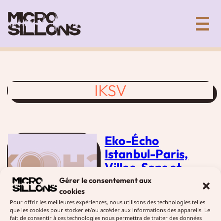
Aller
Collectif artistique de création sonore
au
contenu
IKSV
Eko-Écho
Istanbul-Paris,
Villes, Sons et
Histoires
Gérer le consentement aux
cookies
24 juin 2019
Diffusions
Pour offrir les meilleures expériences, nous utilisons des technologies telles
que les cookies pour stocker et/ou accéder aux informations des appareils. Le
Micro-sillons est partenaire
fait de consentir à ces technologies nous permettra de traiter des données