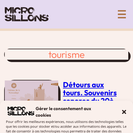
Aller
Collectif artistique de création sonore
au
contenu
tourisme
Détours aux
tours. Souvenirs
sonores du 20è
siècle
Gérer le consentement aux
cookies
3 février 2019
Créations
Pour offrir les meilleures expériences, nous utilisons des technologies telles
que les cookies pour stocker et/ou accéder aux informations des appareils. Le
Micro-sillons a créé les
fait de consentir à ces technologies nous permettra de traiter des données