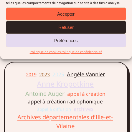
contenus de l’exposition
telles que les comportements de navigation sur ce site à des fins d'analyse.
sonore « Détours aux tours »
Accepter
qui s’est tenue d’avril à
octobre 2019 au château de
Refuser
la Hunaudaye
Préférences
LIRE LA SUITE →
Politique de cookies
Politique de confidentialité
Angèle Vannier
2025
2019
2023
Anne Kropotkine
Antoine Auger
appel à création
appel à création radiophonique
archives
appel à diffusion
Archives départementales d’Ille-et-
Vilaine