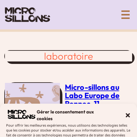
Aller
Collectif artistique de création sonore
au
contenu
laboratoire
Micro-sillons au
Labo Europe de
Rennes, 11
décembre 2017
Gérer le consentement aux
cookies
19 janvier 2018
Diffusions
Pour offrir les meilleures expériences, nous utilisons des technologies telles
que les cookies pour stocker et/ou accéder aux informations des appareils. Le
Micro-sillons a participé aux
fait de consentir à ces technologies nous permettra de traiter des données