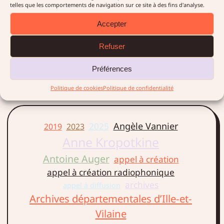
rencontres du Labo Europe
telles que les comportements de navigation sur ce site à des fins d'analyse.
de Rennes, le 11 décembre
Accepter
2017, en présentant deux
projets « Europe on Air » et
Refuser
« Europe sur écoute »
Préférences
LIRE LA SUITE →
Politique de cookies
Politique de confidentialité
Angèle Vannier
2025
2019
2023
Anne Kropotkine
Antoine Auger
appel à création
appel à création radiophonique
archives
appel à diffusion
Archives départementales d’Ille-et-
Vilaine