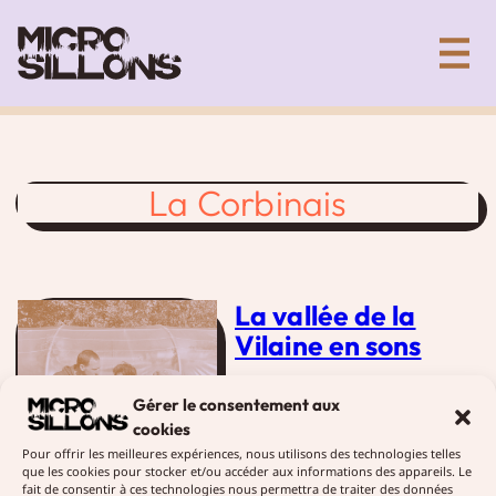
Aller
Collectif artistique de création sonore
au
contenu
La Corbinais
La vallée de la
Vilaine en sons
2 décembre 2019
Créations
Gérer le consentement aux
Micro-sillons poursuit son
cookies
exploration sonore de la
Pour offrir les meilleures expériences, nous utilisons des technologies telles
Vallée de la Vilaine en
que les cookies pour stocker et/ou accéder aux informations des appareils. Le
fait de consentir à ces technologies nous permettra de traiter des données
enregistrant des récits autour