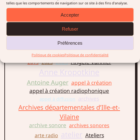
telles que les comportements de navigation sur ce site à des fins d'analyse.
de la Vallée et des traversées
chantées.
Accepter
LIRE LA SUITE →
Refuser
Préférences
Politique de cookies
Politique de confidentialité
Angèle Vannier
2025
2019
2023
Anne Kropotkine
Antoine Auger
appel à création
appel à création radiophonique
archives
appel à diffusion
Archives départementales d’Ille-et-
Vilaine
archive sonore
archives sonores
atelier
Ateliers
arte radio