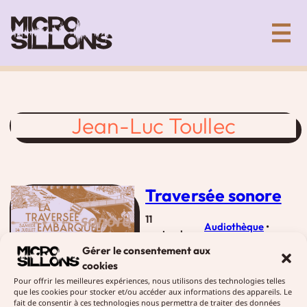
Aller
Collectif artistique de création sonore
au
contenu
Jean-Luc Toullec
Traversée sonore
11
Audiothèque
 • 
septembre
Diffusions
2018
Gérer le consentement aux
cookies
Micro-sillons vous a
Pour offrir les meilleures expériences, nous utilisons des technologies telles
accompagnés à bord d’une
que les cookies pour stocker et/ou accéder aux informations des appareils. Le
péniche entre Rennes et
fait de consentir à ces technologies nous permettra de traiter des données