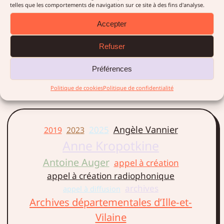
telles que les comportements de navigation sur ce site à des fins d'analyse.
Laillé, à l’occasion de la
Traversée embarquée du 14
Accepter
juillet 2018 qui célébrait le
lancement de l’Année de la
Refuser
Vilaine.
Préférences
LIRE LA SUITE →
Politique de cookies
Politique de confidentialité
Angèle Vannier
2025
2019
2023
Anne Kropotkine
Antoine Auger
appel à création
appel à création radiophonique
archives
appel à diffusion
Archives départementales d’Ille-et-
Vilaine