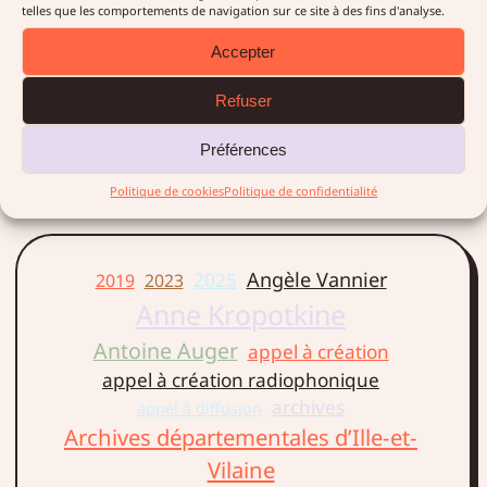
telles que les comportements de navigation sur ce site à des fins d'analyse.
Micro-sillons a animé pour la
seconde fois un atelier radio
Accepter
avec des élèves de l’E.R.E.A.
les Pins de Plœmeur au cours
Refuser
de l’année scolaire 2018/2019.
Préférences
LIRE LA SUITE →
Politique de cookies
Politique de confidentialité
Angèle Vannier
2025
2019
2023
Anne Kropotkine
Antoine Auger
appel à création
appel à création radiophonique
archives
appel à diffusion
Archives départementales d’Ille-et-
Vilaine