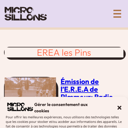
Aller
Collectif artistique de création sonore
au
contenu
EREA les Pins
Émission de
l’E.R.E.A de
Plœmeur: Radio
Balises Football
Gérer le consentement aux
Club
cookies
Pour offrir les meilleures expériences, nous utilisons des technologies telles
que les cookies pour stocker et/ou accéder aux informations des appareils. Le
28 mars 2019
Ateliers
fait de consentir à ces technologies nous permettra de traiter des données