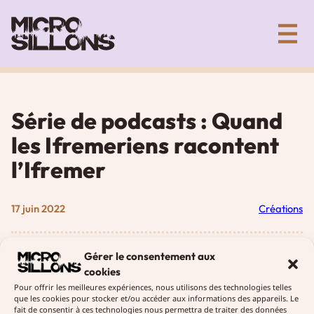
Aller
Collectif artistique de création sonore
au
contenu
Série de podcasts : Quand
les Ifremeriens racontent
l’Ifremer
17 juin 2022
Créations
Entre juillet 2020 et septembre 2021, près d’une
Gérer le consentement aux
trentaine de salariés, stagiaires et retraités de
cookies
l’Ifremer ainsi que deux salariés Genavir ont été
Pour offrir les meilleures expériences, nous utilisons des technologies telles
que les cookies pour stocker et/ou accéder aux informations des appareils. Le
interviewés, au-delà de l’Atlantique et en hexagone,
fait de consentir à ces technologies nous permettra de traiter des données