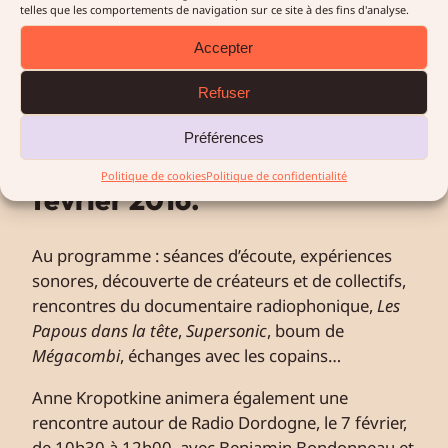
telles que les comportements de navigation sur ce site à des fins d'analyse.
Comme chaque année,
plusieurs membres de Micro-
Accepter
sillons participeront à
Refuser
Longueur d’ondes, festival de
la radio et de l’écoute, qui se
Préférences
tiendra à Brest du 4 au 7
Politique de cookies
Politique de confidentialité
février 2016.
Au programme : séances d’écoute, expériences
sonores, découverte de créateurs et de collectifs,
rencontres du documentaire radiophonique,
Les
Papous dans la tête
,
Supersonic
, boum de
Mégacombi
, échanges avec les copains…
Anne Kropotkine animera également une
rencontre autour de Radio Dordogne, le 7 février,
de 10h30 à 12h00, avec Benjamin Bondonneau et